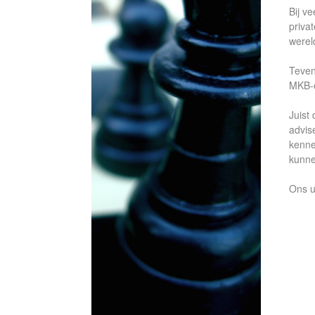
Bij v
priva
wereld
Teven
MKB-
Juist 
advis
kenne
kunne
Ons u