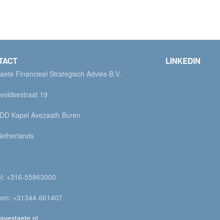
TACT
LINKEDIN
aete Financieel Strategisch Advies B.V.
rveldsestraat 19
DD Kapel Avezaath Buren
etherlands
l: +316-55863000
oon: +31344-661407
avestaete.nl