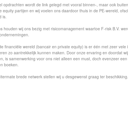
eel opdrachten wordt de link gelegd met vooral binnen-, maar ook buiten
te equity partijen en wij voelen ons daardoor thuis in de PE-wereld, ofs
 is.
s houden wij ons bezig met risicomanagement waartoe F-risk B.V. werd o
ondernemingen.
de financiële wereld (bancair en private equity) is er één met zeer vele 
eren zo aantrekkelijk kunnen maken. Door onze ervaring en doordat wij v
n, is samenwerking voor ons niet alleen een must, doch evenzeer een
n boeken.
itermate brede netwerk stellen wij u desgewenst graag ter beschikking