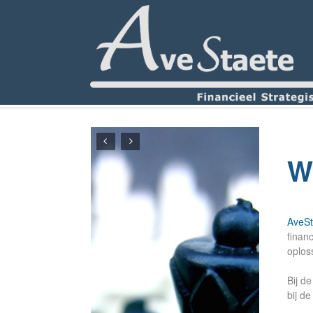
Wi
AveSt
finan
oplos
Bij d
bij d