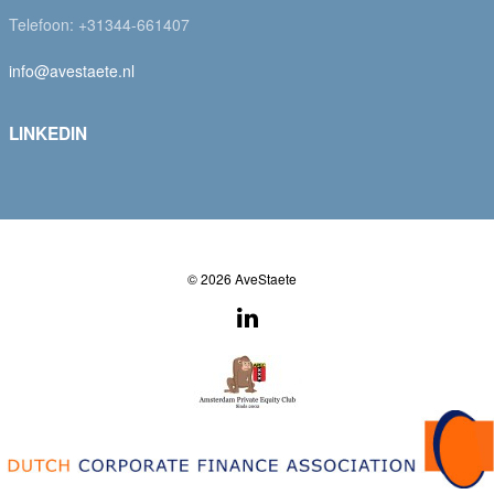
Telefoon: +31344-661407
info@avestaete.nl
LINKEDIN
© 2026 AveStaete